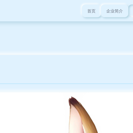
首页
企业简介