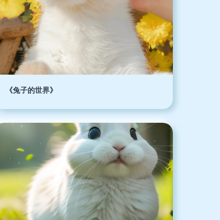
《兔子的世界》