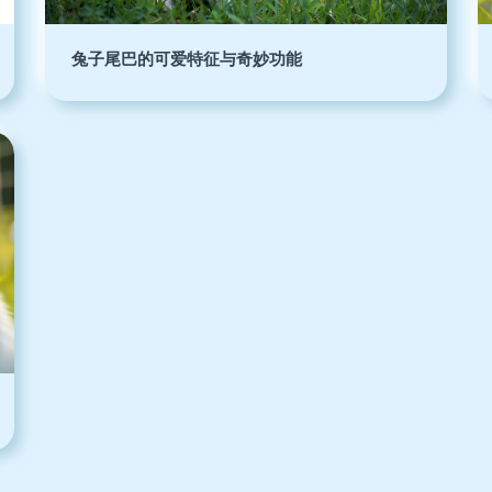
兔子尾巴的可爱特征与奇妙功能