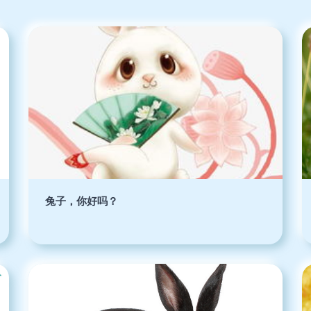
兔子，你好吗？