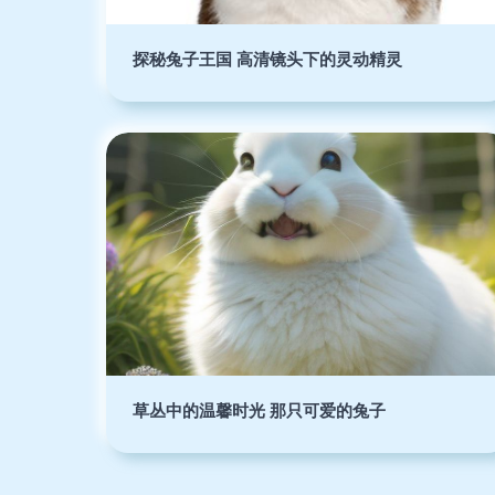
探秘兔子王国 高清镜头下的灵动精灵
草丛中的温馨时光 那只可爱的兔子