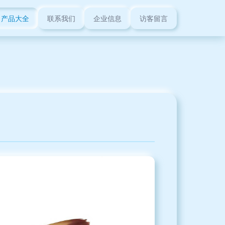
产品大全
联系我们
企业信息
访客留言