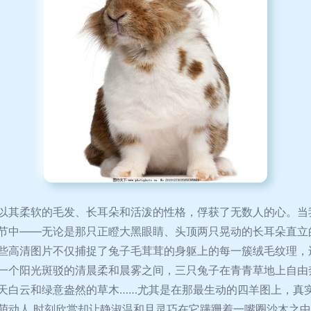
以其柔软的毛发、长耳朵和活泼的性格，俘获了无数人的心。当
节中——无论是那只正瞪大黑眼睛、头顶两只晃动的长耳朵直立
些高清图片不仅捕捉了兔子毛茸茸的身躯上的每一簇绒毛纹理，
一个阳光斑驳的清晨柔和晨雾之间，三只兔子在青青草地上自由
天白云和绿意盎然的草木……尤其是在那最生动的四羊图上，真
萌动人,时刻欣赏却让静淑温和且灵巧在它蹒跚着一嘴圈沙木之