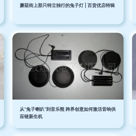
蘑菇街上那只特立独行的兔子灯 | 百货优店特辑
从“兔子喇叭”到音乐熊 跨界创意如何激活音响供
应链新生机