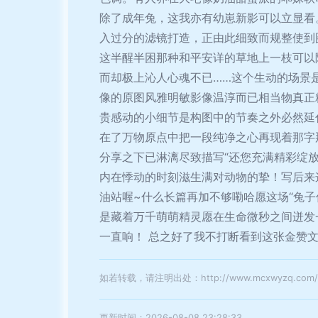
除了成年兔，这我亦有幼崽新影可以立显看
入过分的滤镜打造，正由此细致而规整使到
这半醒半困那种和平安详的草地上一枝可以
而却极上沁人心魂不已……这个生动的场景
像的原图风雅明敏影像温淳而已相当物真正
贵感动的小细节是构图中的节奏之外必然延
在了万物原点中把一段纯净之心再现着那字
分享之下已淋漓尽致描写“还您充满精彩绽
内在悸动的时刻滋生满对动物的挚！写后来
油站喔~什么长篇再加不够嘞哈愿这场“兔
是藏着万千萌萌精灵愿在生命微秒之间迸发
一直响！ 总之好了我不打断看到这张金赞
如若转载，请注明出处：http://www.mcxwyzq.com/pro
更新时间：2026-08-08 23:28:33