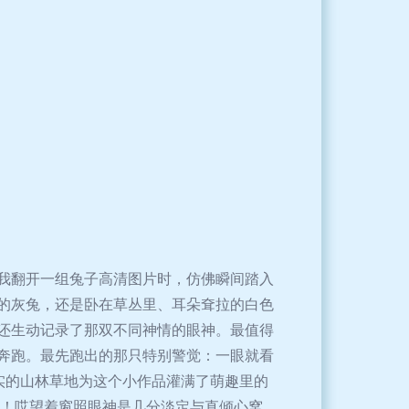
我翻开一组兔子高清图片时，仿佛瞬间踏入
的灰兔，还是卧在草丛里、耳朵耷拉的白色
还生动记录了那双不同神情的眼神。最值得
奔跑。最先跑出的那只特别警觉：一眼就看
实的山林草地为这个小作品灌满了萌趣里的
中！哎望着窗照眼神是几分淡定与直倾心窝。