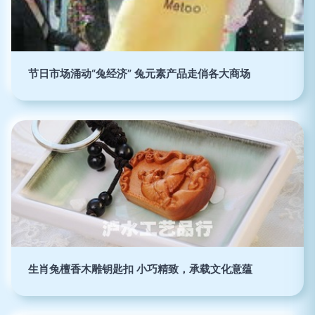
节日市场涌动“兔经济” 兔元素产品走俏各大商场
生肖兔檀香木雕钥匙扣 小巧精致，承载文化意蕴