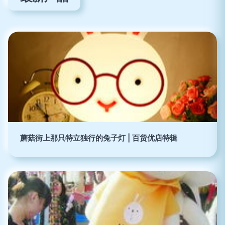
蘑菇街上那只特立独行的兔子灯 | 百货优店特辑