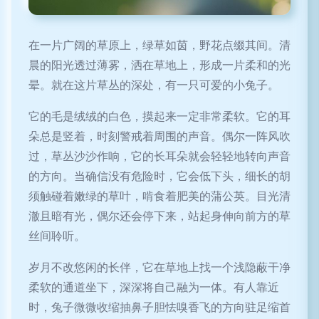
在一片广阔的草原上，绿草如茵，野花点缀其间。清
晨的阳光透过薄雾，洒在草地上，形成一片柔和的光
晕。就在这片草丛的深处，有一只可爱的小兔子。
它的毛是绒绒的白色，摸起来一定非常柔软。它的耳
朵总是竖着，时刻警戒着周围的声音。偶尔一阵风吹
过，草丛沙沙作响，它的长耳朵就会轻轻地转向声音
的方向。当确信没有危险时，它会低下头，细长的胡
须触碰着嫩绿的草叶，啃食着肥美的蒲公英。目光清
澈且暗有光，偶尔还会停下来，站起身伸向前方的草
丝间聆听。
岁月不改悠闲的长伴，它在草地上找一个浅隐蔽干净
柔软的通道坐下，深深将自己融为一体。有人靠近
时，兔子微微收缩抽鼻子胆怯嗅香飞的方向驻足缩首