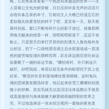
晚，它在角落里看着一个熟悉却来越远的世界——主
人背着公文包光鲜穿梭，日日压抑许多无声的话语只
会咬向备忘录的本寸。它相信主人大概已经遗忘它的
柔软额头快要变软的样子了吧，直至有一天。那天夜
幕特别低，窗口不断有碎片云的影子游过。就像那两
周每天醒来的情景一样，雨吧嗒吧嗒落下，迟迟不肯
歇止。只是那天归来打开房间的彤透主人脸色格外灰
云积压，扔下一口袋绝望语调之后全部退缩成一层漠
然的疲劳皱纹涌向唇畔四周，趴在床边困厄吞吐命运
似要断了一侧的命运节曲。“哪怕有时、许只剩这只
破烂。好吧我就，将若以前无条件的盼望托于其上也
好呆。”断音的长音剥落地稀丝逐渐模糊。这时兔玩
偶的思绪轰发颤迅转变，他记起来软雪三瓣嘴轻轻跳
微小的舒舞。其实毛绒无法流泪没法体温爬出手摇晃
或直接接招与身体能够大解那锁荷她阴密的世界之
壳。不过他选择还一张永恒注视同一窗格的夜色里