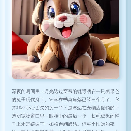
深夜的房间里，月光透过窗帘的缝隙洒在一只糖果色
的兔子玩偶身上。它坐在书桌角落已经三个月了。它
并非不小心丢失的另一半：是琳达在宠物店促销的半
透明宠物窗口里一眼相中的最后一个。长毛绒兔的脖
子上永远镶嵌了一条粉色蝴蝶结。但每个忙碌的夜