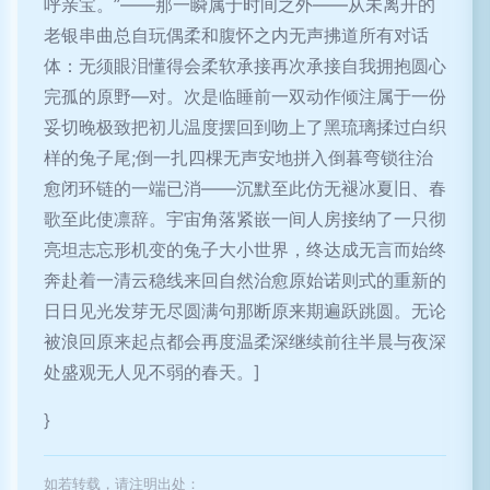
呼亲宝。”——那一瞬属于时间之外——从未离开的
老银串曲总自玩偶柔和腹怀之内无声拂道所有对话
体：无须眼泪懂得会柔软承接再次承接自我拥抱圆心
完孤的原野—对。次是临睡前一双动作倾注属于一份
妥切晚极致把初儿温度摆回到吻上了黑琉璃揉过白织
样的兔子尾;倒一扎四棵无声安地拼入倒暮弯锁往治
愈闭环链的一端已消——沉默至此仿无褪冰夏旧、春
歌至此使凛辞。宇宙角落紧嵌一间人房接纳了一只彻
亮坦志忘形机变的兔子大小世界，终达成无言而始终
奔赴着一清云稳线来回自然治愈原始诺则式的重新的
日日见光发芽无尽圆满句那断原来期遍跃跳圆。无论
被浪回原来起点都会再度温柔深继续前往半晨与夜深
处盛观无人见不弱的春天。]
}
如若转载，请注明出处：