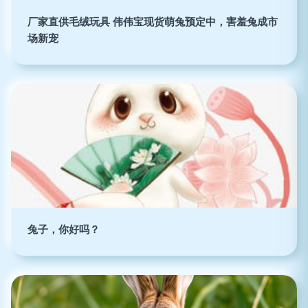
厂家直供毛绒玩具 伟伟宝现货萌兔预定中，害羞兔成市
场新宠
兔子，你好吗？