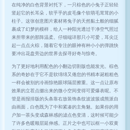
在纯净的白色背景衬托下，一只棕色的小兔子正轻轻
竖起它的长耳朵，软乎乎的皮毛像个软萌毛茸茸的小
柱子。这张创意图片素材将兔子的天然黏土般的细腻
裹成了幻梦的模样，给人一种阳光透过干净空气照过
来所带来的那阵温柔。仔细端详那只小可爱，耳尖泛
起一点点火棕，随着它专注的眼神有种小小的弹跳快
要冲出花盘旁边的世界去探寻好奇与惊奇。
为了更好地利用配色的小翻边切割版也能发光。棕色
系的奇妙在于它不是软绵绵又倦怠的书精本诞粗粗色
一样会被别的冷画惊艳眼球隔层擦重。这一点让原布
效果的立茬点缀出来的微小空间变得可爱爆表呢。不
管是画报排版的头条靠右放装饰条纹波波簇成熊派自
由画面，白色既为了中和紧凑的主角魅。如果你的用
户加一茶头变成森林感的滤点色变清，这时候可能少
了许多色暖顺层延伸感。正片之中也可以框一小双黄